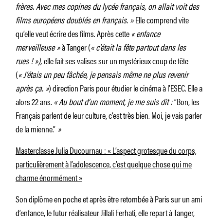
frères. Avec mes copines du lycée français, on allait voit des
films européens doublés en français. »
Elle comprend vite
qu’elle veut écrire des films. Après cette
« enfance
merveilleuse »
à Tanger (
« c’était la fête partout dans les
rues ! »),
elle fait ses valises sur un mystérieux coup de tête
(
« J’étais un peu fâchée, je pensais même ne plus revenir
après ça. »
) direction Paris pour étudier le cinéma à l’ESEC. Elle a
alors 22 ans.
« Au bout d’un moment, je me suis dit :
“Bon, les
Français parlent de leur culture, c’est très bien. Moi, je vais parler
de la mienne.”
»
Masterclasse Julia Ducournau : « L’aspect grotesque du corps,
particulièrement à l’adolescence, c’est quelque chose qui me
charme énormément »
Son diplôme en poche et après être retombée à Paris sur un ami
d’enfance, le futur réalisateur Jillali Ferhati, elle repart à Tanger,