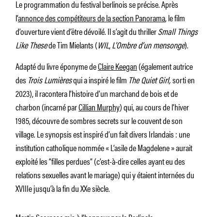
Le programmation du festival berlinois se précise. Après
l’
annonce des compétiteurs de la section Panorama
, le film
d’ouverture vient d’être dévoilé. Il s’agit du thriller
Small Things
Like These
de Tim Mielants (
WIL
,
L’Ombre d’un mensonge
).
Adapté du livre éponyme de
Claire Keegan
(également autrice
des
Trois Lumières
qui a inspiré le film
The Quiet Girl,
sorti en
2023), il racontera l’histoire d’un marchand de bois et de
charbon (incarné par
Cillian Murphy
) qui, au cours de l’hiver
1985, découvre de sombres secrets sur le couvent de son
village. Le synopsis est inspiré d’un fait divers Irlandais : une
institution catholique nommée « L’asile de Magdelene » aurait
exploité les “filles perdues” (c’est-à-dire celles ayant eu des
relations sexuelles avant le mariage) qui y étaient internées du
XVIIIe jusqu’à la fin du XXe siècle.
Martin Scorsese mis à l’honneur par la Berlinale