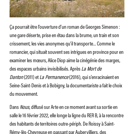
Ça pourrait être l’ouverture d’un roman de Georges Simenon :
une gare déserte, prise en étau dans la brume, un train et son
crissement, les vies anonymes qu’il transporte… Comme le
romancier, qui situait souvent ses intrigues en province pour en
examiner les mœurs, Alice Diop aime la cinégénie des marges,
des espaces urbains invisibilisés. Après
La Mort de
Danton
(2011) et
La Permanence
(2016), qui s’enracinaient en
Seine-Saint-Denis et à Bobigny, la documentariste a fait le choix
du mouvement.
Dans
Nous
, diffusé sur Arte en ce moment avant sa sortie en
salle le 16 février 2022, elle longe la ligne du RER B, à la rencontre
des habitants de territoires outre-périph. De Roissy à Saint-
Rémy-lès-Chevreuse en passant par Aubervilliers, des