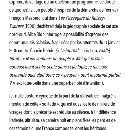
exprime, davantage qu’un quelconque programme, ce doute :
de quoi est fait un peuple ? Inspirée de la démarche de l’écrivain
François Maspero, qui dans
Les Passagers du Roissy-
Express
(1990) déchiffrait déjà la géographie sociale de cet axe
nord-sud, Alice Diop interroge la possibilité d’agréger des
communautés éclatées, fragilisées par les attentats du 11 janvier
2015 contre Charlie Hebdo
(« Le journal
Libération
, exalté,
titrait : « Nous sommes un peuple ». Moi qui m’étais
curieusement sentie seule dans cette foule, je me suis
demandé quel était donc ce « peuple » dont le journal parlait
? »,
explique-t-elle dans une superbe note d’intention).
Ici, nulle posture cynique de la part de la réalisatrice, malgré la
mention de cette « solitude », qui est aussi celle de milliers de
visages dont la précarité est réduite au silence, à l’indifférence.
Patiente, altruiste, sa caméra boit en plans fixes les paroles de
ces témoins d’une France composite, dont les héritages