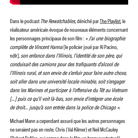
Dans le podcast
The Rewatchables
, déniché par
The Playlist
, le
réalisateur américain évoque de nouveaux éléments concernant
les personnages principaux de son film :
« J’ai une biographie
complète de Vincent Hanna
[le policier joué par Al Pacino,
ndlr],
son enfance dans l’Illinois, l’identité de son père, qui
conduisait des camions pour des trafiquants d’alcool de
l’Illinois rural, et son envie de s’enfuir pour faire autre chose,
soit aller dans une université locale minable, soit s’engager
dans les Marines et participer à l’offensive du Têt au Vietnam
[…] puis ce qu’il voit là-bas, son envie d’intégrer une école
de droit… jusqu’à son entrée dans la police de Chicago ».
Michael Mann a cependant assuré que les autres personnages
ne seraient pas en reste. Chris (Val Kilmer) et Neil McCauley
(Robert DeNiro, qui campe dans le film un braqueur torturé)