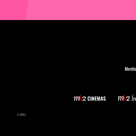
Mentio
© MK2