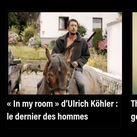
« In my room » d’Ulrich Köhler :
T
le dernier des hommes
g