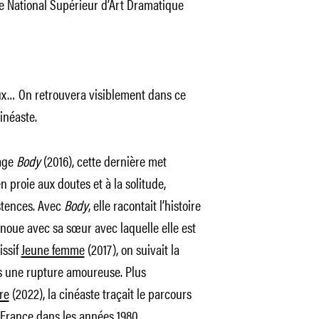
e National Supérieur d’Art Dramatique
ux… On retrouvera visiblement dans ce
inéaste.
rage
Body
(2016), cette dernière met
proie aux doutes et à la solitude,
istences. Avec
Body
, elle racontait l’histoire
enoue avec sa sœur avec laquelle elle est
issif
Jeune femme
(2017), on suivait la
s une rupture amoureuse. Plus
re
(2022), la cinéaste traçait le parcours
n France dans les années 1980.