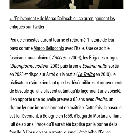
« L’Enlèvement » de Marco Bellocchio : ce qu’en pensent les
critiques sur Twitter
Peu de cinéastes auront tourné et retourné l’histoire de leur
pays comme
Marco Bellocchio
avec l’Italie. Que ce soit le
fascisme mussolinien (
Vincere
en 2009), les Brigades rouges
(
Buongiorno, notte
en 2003 puis la série
Esterno notte
, sortie
en 2023 et dispo sur Arte) ou la mafia (
Le Traître
en 2019), le
réalisateur n’aime rien tant que les déséquilibres et mouvements
de bascule qui affaiblissent autant qu’ils façonnent une société.
Il en apporte une nouvelle preuve à 83 ans avec
Rapito
, un
drame lyrique impressionnant de maîtrise. Cette fois, la bascule
est l’enlèvement, à Bologne en 1858, d’Edgardo Mortara, enfant
juif de six ans. Parce qu’il aurait été baptisé par la bonne de la
famille, à l’insu de ses parents, quand il était bébé, l’Église