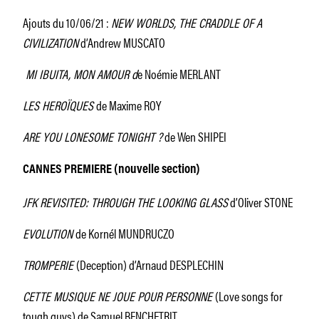
Ajouts du 10/06/21 :
NEW WORLDS, THE CRADDLE OF A
CIVILIZATION
d’Andrew MUSCATO
MI IBUITA, MON AMOUR d
e Noémie MERLANT
LES HEROÏQUES
de Maxime ROY
ARE YOU LONESOME TONIGHT ?
de Wen SHIPEI
CANNES PREMIERE (nouvelle section)
JFK REVISITED: THROUGH THE LOOKING GLASS
d’Oliver STONE
EVOLUTION
de Kornél MUNDRUCZO
TROMPERIE
(Deception) d’Arnaud DESPLECHIN
CETTE MUSIQUE NE JOUE POUR PERSONNE
(Love songs for
tough guys) de Samuel BENCHETRIT