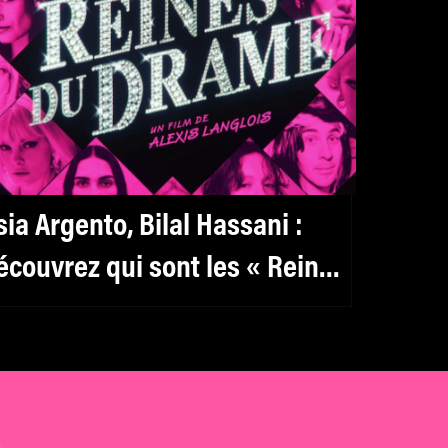
sia Argento, Bilal Hassani :
écouvrez qui sont les « Reines
u drame » d’Alexis Langlois