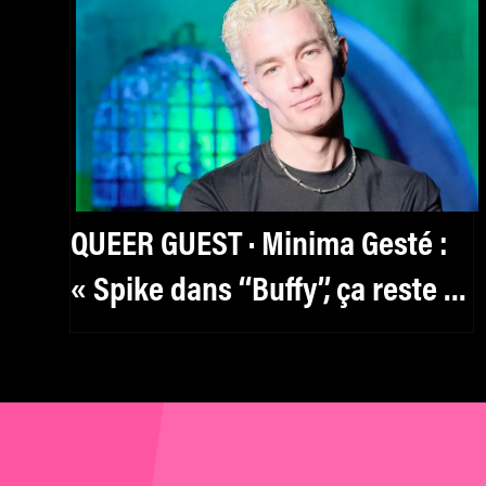
QUEER GUEST · Minima Gesté :
« Spike dans ‘‘Buffy’’, ça reste le
personnage le plus sexy au
monde »