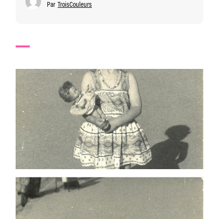
Par
TroisCouleurs