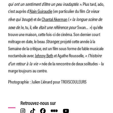
qui ont un sentiment d’être un peu inadaptés ».
Plus tard, ado,
c’est auprès d’
Alain Guiraudie
(en particulier du film
Ce vieux
rêve qui bouge
) et de
Chantal Akerman
(
« la longue scène de
sexe de
Je, tu, il, elle
était une référence pour
Swan…
»
) qu’elle
trouve une maison, cette fois-ci de cinéma. Son dernier court
métrage en date, le beau
Stranger,
projeté cette année à la
Semaine de la critique, est un film sous forme de fable musicale
noctambule avec
Jehnny Beth
et Agathe Rousselle,
« l’histoire
d’un retour à la vie »
née de la rencontre de deux solitudes – la
marge toujours au centre.
Photographie : Julien Liénard pour TROISCOULEURS
Retrouvez-nous sur