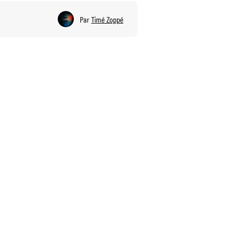
Par
Timé Zoppé