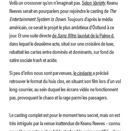
Voilà un crossover qu’on n’imaginait pas.
Selon
Variety
, Keanu
Reeves serait en pourparlers pour rejoindre le casting de
The
Entertainment System Is Down.
Toujours d’après le média
américain, ce serait le projet le plus ambitieux d’Östlund à ce
jour. Et une suite directe
de
Sans filtre
, lauréat de la Palme d
,
dans lequel le deuxième acte, situé sur une croisière de luxe,
rebattait les cartes entre dominés et dominants, sur fond de
satire sociale trash et acide.
Si peu d’infos nous sont parvenues,
le cinéaste
a précisé
retrouver le format du huis clos, en situant son film lors d’un vol
long-courrier, au sein duquel les écrans vidéo ne fonctionnent
pas, provoquant le chaos et la rage parmi les passagers.
Le casting complet est pour le moment tenu secret, mais on est
très intrigués par la venue inattendue de Keanu Reeves – connu
pour être un acteur abordable et adorable, voire sanctifié -, dans