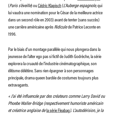
(
Paris s’éveille
) ou
Cédric Klapisch
(
L’Auberge espagnole
, qui
lui vaudra une nomination pour le César de la meilleure actrice
dans un second rôle en 2003) avant de tenter (sans succès)
une carrière américaine après
Ridicule
de Patrice Leconte en
1996.
Par le biais d’un montage parallèle qui nous plongera dans la
jeunesse de l’alter ego pas si fictif de Judith Godrèche, la série
explorera la cruauté de l’industrie cinématographique, son
élitisme délétère. Sans rien épargner à son personnages
principale, drama queen bardée de costumes toujours plus
extravagants.
« J’ai été influencée par des créateurs comme Larry David ou
Phoebe Waller-Bridge (respectivement humoriste américain
et créatrice anglaise de
la série
Fleabag
). L’autodérision, je la