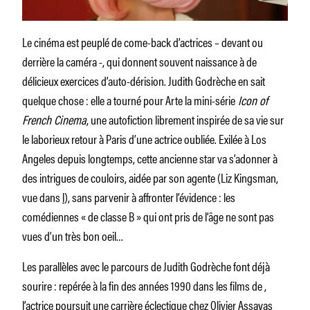
Le cinéma est peuplé de come-back d’actrices – devant ou
derrière la caméra -, qui donnent souvent naissance à de
délicieux exercices d’auto-dérision. Judith Godrèche en sait
quelque chose : elle a tourné pour Arte la mini-série
Icon of
French Cinema
, une autofiction librement inspirée de sa vie sur
le laborieux retour à Paris d’une actrice oubliée. Exilée à Los
Angeles depuis longtemps, cette ancienne star va s’adonner à
des intrigues de couloirs, aidée par son agente (Liz Kingsman,
vue dans
l
), sans parvenir à affronter l’évidence : les
comédiennes « de classe B » qui ont pris de l’âge ne sont pas
vues d’un très bon oeil…
Les parallèles avec le parcours de Judith Godrèche font déjà
sourire : repérée à la fin des années 1990 dans les films de ,
l’actrice poursuit une carrière éclectique chez
Olivier Assayas