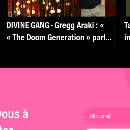
DIVINE GANG · Gregg Araki : «
T
« The Doom Generation » parle
i
aux kids de manière très
puissante. »
vous à