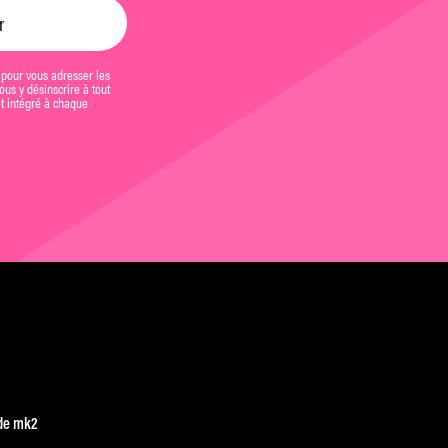
 pour vous adresser les
us y désinscrire à tout
et intégré à chaque
de mk2