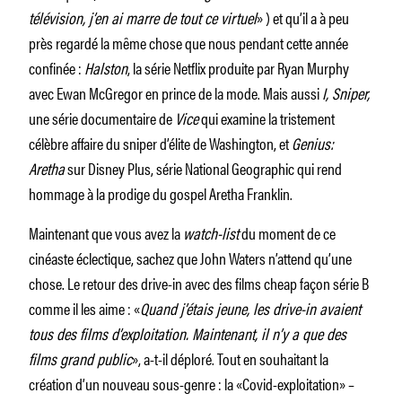
télévision, j’en ai marre de tout ce virtuel
» ) et qu’il a à peu
près regardé la même chose que nous pendant cette année
confinée :
Halston
, la série Netflix produite par Ryan Murphy
avec Ewan McGregor en prince de la mode. Mais aussi
I, Sniper,
une série documentaire de
Vice
qui examine la tristement
célèbre affaire du sniper d’élite de Washington, et
Genius:
Aretha
sur Disney Plus, série National Geographic qui rend
hommage à la prodige du gospel Aretha Franklin.
Maintenant que vous avez la
watch-list
du moment de ce
cinéaste éclectique, sachez que John Waters n’attend qu’une
chose. Le retour des drive-in avec des films cheap façon série B
comme il les aime : «
Quand j’étais jeune, les drive-in avaient
tous des films d’exploitation. Maintenant, il n’y a que des
films grand public
», a-t-il déploré. Tout en souhaitant la
création d’un nouveau sous-genre : la «Covid-exploitation» –