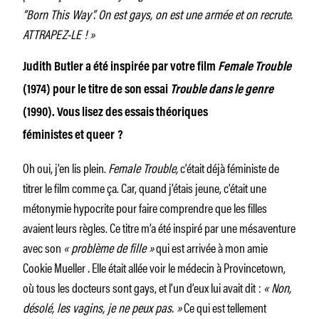
“Born This Way”. On est gays, on est une armée et on recrute.
ATTRAPEZ-LE
!
»
Judith Butler a été inspirée par votre film
Female Trouble
(1974) pour le titre de son essai
Trouble dans le genre
(1990)
. Vous lisez des essais théoriques
féministes et queer
?
Oh oui, j’en lis plein.
Female Trouble,
c’était déjà féministe de
titrer le film comme ça. Car, quand j’étais jeune, c’était une
métonymie hypocrite pour faire comprendre que les filles
avaient leurs règles. Ce titre m’a été inspiré par une mésaventure
avec son
«
problème de fille
»
qui est arrivée à mon amie
Cookie Mueller
.
Elle était allée voir le médecin à Provincetown,
où tous les docteurs sont gays, et l’un d’eux lui avait dit :
«
Non,
désolé, les vagins, je ne peux pas.
»
Ce qui est tellement