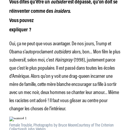
Vous dites qu’être un
outsider
est dépassé, qu’on doit se
réinventer comme des
insiders
.
Vous pouvez
expliquer
?
Oui, ça ne peut que vous avantager. De nos jours, Trump et
Obama s’autoproclament
outsiders
alors, bon… Mon film le plus
subversif, selon moi, c’est
Hairspray
(1998), justement parce
que c’est le plus populaire. Il est passé dans toutes les écoles
d’Amérique. Alors qu’on y voit une drag-queen incarner une
mère de famille, cette mère blanche encourager sa fille à sortir
avec un mec noir, deux hommes se chanter leur amour… Même
les racistes ont adoré ! Il faut vous glisser au centre pour
changer les choses de l’intérieur.
Female Trouble, Photographs by Bruce MooreCourtesy of The Criterion
Collection© John Waters