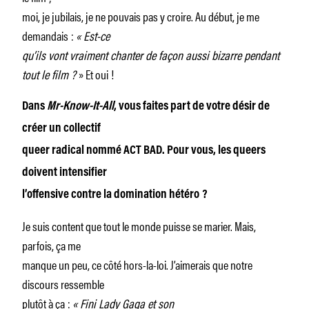
moi, je jubilais, je ne pouvais pas y croire. Au début, je me
demandais :
«
Est-ce
qu’ils vont vraiment chanter de façon aussi bizarre pendant
tout le film
?
» Et oui !
Dans
Mr-Know-It-All
, vous faites part de votre désir de
créer un collectif
queer radical nommé ACT BAD. Pour vous, les queers
doivent intensifier
l’offensive contre la domination hétéro
?
Je suis content que tout le monde puisse se marier. Mais,
parfois, ça me
manque un peu, ce côté hors-la-loi. J’aimerais que notre
discours ressemble
plutôt à ça :
«
Fini Lady Gaga et son