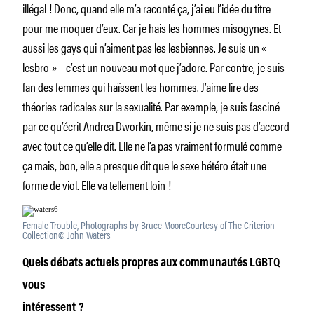
illégal ! Donc, quand elle m’a raconté ça, j’ai eu l’idée du titre
pour me moquer d’eux. Car je hais les hommes misogynes. Et
aussi les gays qui n’aiment pas les lesbiennes. Je suis un «
lesbro » – c’est un nouveau mot que j’adore. Par contre, je suis
fan des femmes qui haïssent les hommes. J’aime lire des
théories radicales sur la sexualité. Par exemple, je suis fasciné
par ce qu’écrit Andrea Dworkin, même si je ne suis pas d’accord
avec tout ce qu’elle dit. Elle ne l’a pas vraiment formulé comme
ça mais, bon, elle a presque dit que le sexe hétéro était une
forme de viol. Elle va tellement loin !
Female Trouble, Photographs by Bruce MooreCourtesy of The Criterion
Collection© John Waters
Quels débats actuels propres aux communautés LGBTQ
vous
intéressent
?