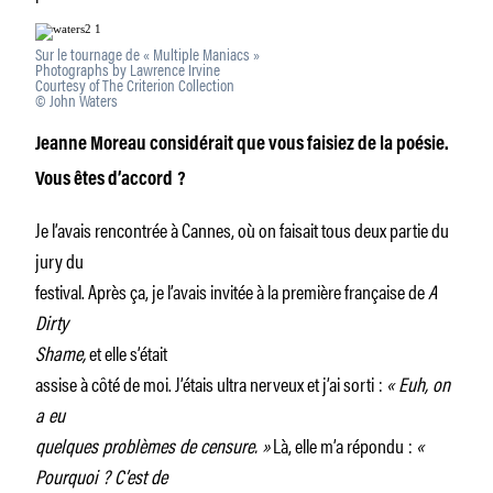
Sur le tournage de « Multiple Maniacs »
Photographs by Lawrence Irvine
Courtesy of The Criterion Collection
© John Waters
Jeanne Moreau considérait que vous faisiez de la poésie.
Vous êtes d’accord
?
Je l’avais rencontrée à Cannes, où on faisait tous deux partie du
jury du
festival. Après ça, je l’avais invitée à la première française de
A
Dirty
Shame,
et elle s’était
assise à côté de moi. J’étais ultra nerveux et j’ai sorti :
«
Euh, on
a eu
quelques problèmes de censure.
»
Là, elle m’a répondu :
«
Pourquoi
? C’est de