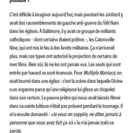
possible
?
C’est difficile à imaginer aujourd’hui, mais pendant les
sixties
il y
avait des rassemblements de gauche anti-guerre du Viêt Nam
dans les églises. À Baltimore, il y avait ce groupe de militants
catholiques – dont certains étaient prêtres –, les Catonsville
Nine, qui ont mis le feu à des livrets militaires. Ça n’arriverait
plus, mais ces types ont autorisé la projection de certains de
mes films. Bien sûr, ils ne les ont jamais vus. Les seuls qui sont
entrés par hasard se sont évanouis. Pour
Multiple Maniacs
, on
avait tourné dans une église : c’est la scène dans laquelle Divine
a un orgasme parce qu’une religieuse lui glisse un chapelet
dans son rectum. Le pauvre prêtre qui nous avait laissés filmer
dans sa sainte bâtisse n’était pas présent pendant le tournage. Il
m’a ensuite demandé :
«Je vous en supplie, ne dites jamais à
personne que vous avez fait ça ici.»
Je n’ai jamais trahi sa
parole.