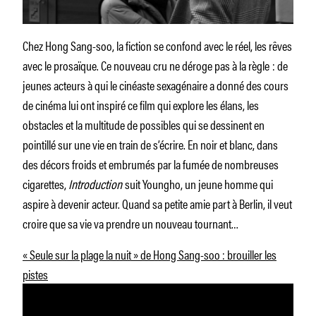
Chez Hong Sang-soo, la fiction se confond avec le réel, les rêves
avec le prosaïque. Ce nouveau cru ne déroge pas à la règle : de
jeunes acteurs à qui le cinéaste sexagénaire a donné des cours
de cinéma lui ont inspiré ce film qui explore les élans, les
obstacles et la multitude de possibles qui se dessinent en
pointillé sur une vie en train de s’écrire. En noir et blanc, dans
des décors froids et embrumés par la fumée de nombreuses
cigarettes,
Introduction
suit Youngho, un jeune homme qui
aspire à devenir acteur. Quand sa petite amie part à Berlin, il veut
croire que sa vie va prendre un nouveau tournant…
« Seule sur la plage la nuit » de Hong Sang-soo : brouiller les
pistes