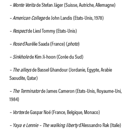
– Monte Verita
de Stefan Jäger (Suisse, Autriche, Allemagne)
– American College
de John Landis (Etats-Unis, 1978)
– Respect
de Liesl Tommy (Etats-Unis)
– Rose
d’Aurélie Saada (France) (
photo
)
– Sinkhole
de Kim Ji-hoon (Corée du Sud)
– The alleys
de Bassel Ghandour (Jordanie, Egypte, Arabie
Saoudite, Qatar)
– The Terminator
de James Cameron (Etats-Unis, Royaume-Uni,
1984)
– Vortex
de Gaspar Noé (France, Belgique, Monaco)
– Yaya e Lennie – The walking liberty
d’Alessandro Rak (Italie)