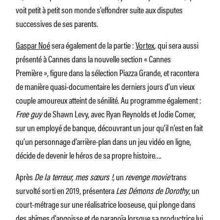
voit petit à petit son monde s’effondrer suite aux disputes
successives de ses parents.
Gaspar Noé
sera également de la partie :
Vortex
,
qui sera aussi
présenté à Cannes dans la nouvelle section « Cannes
Première », figure dans la sélection Piazza Grande, et racontera
de manière quasi-documentaire les derniers jours d’un vieux
couple amoureux atteint de sénilité. Au programme également :
Free guy
de Shawn Levy, avec Ryan Reynolds et Jodie Comer,
sur un employé de banque, découvrant un jour qu’il n’est en fait
qu’un personnage d’arrière-plan dans un jeu vidéo en ligne,
décide de devenir le héros de sa propre histoire….
Après
De la terreur, mes sœurs
!,
un
revenge movie
trans
survolté sorti en 2019, présentera
Les Démons de Dorothy
, un
court-métrage sur une réalisatrice looseuse, qui plonge dans
des abîmes d’angoisse et de paranoïa lorsque sa productrice lui