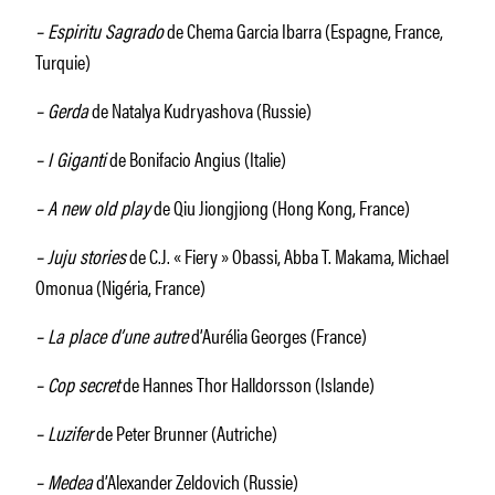
– Espiritu Sagrado
de Chema Garcia Ibarra (Espagne, France,
Turquie)
– Gerda
de Natalya Kudryashova (Russie)
– I Giganti
de Bonifacio Angius (Italie)
– A new old play
de Qiu Jiongjiong (Hong Kong, France)
– Juju stories
de C.J. « Fiery » Obassi, Abba T. Makama, Michael
Omonua (Nigéria, France)
– La place d’une autre
d’Aurélia Georges (France)
– Cop secret
de Hannes Thor Halldorsson (Islande)
– Luzifer
de Peter Brunner (Autriche)
– Medea
d’Alexander Zeldovich (Russie)