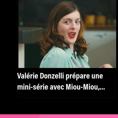
Valérie Donzelli prépare une
mini-série avec Miou-Miou,
Clotilde Hesme et Virginie
Ledoyen