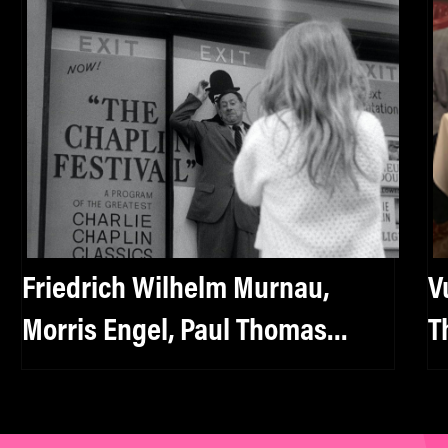
Friedrich Wilhelm Murnau,
V
Morris Engel, Paul Thomas
T
Anderson : ils sont dans le
2
nouvel épisode de mk2