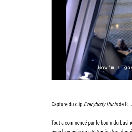
Capture du clip
Everybody Hurts
de R.E
Tout a commencé par le boum du busines
avec le succès du site Genius (qui depui