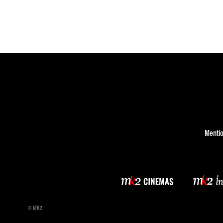
Mentio
© MK2