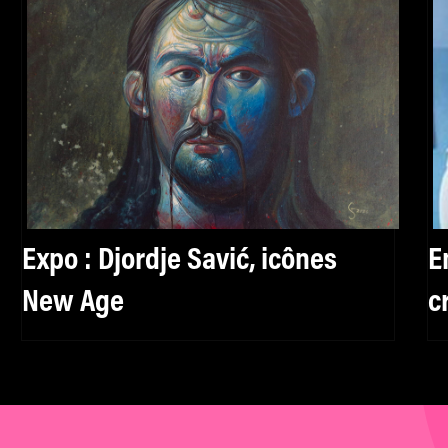
Expo : Djordje Savić, icônes
E
New Age
c