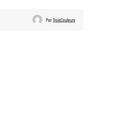
Par
TroisCouleurs