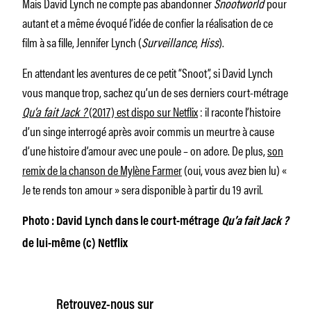
Mais David Lynch ne compte pas abandonner
Snootworld
pour
autant et a même évoqué l’idée de confier la réalisation de ce
film à sa fille, Jennifer Lynch (
Surveillance
,
Hiss
).
En attendant les aventures de ce petit “Snoot”, si David Lynch
vous manque trop, sachez qu’un de ses derniers court-métrage
Qu’a fait Jack ?
(2017) est dispo sur Netflix
: il raconte l’histoire
d’un singe interrogé après avoir commis un meurtre à cause
d’une histoire d’amour avec une poule – on adore. De plus,
son
remix de la chanson de Mylène Farmer
(oui, vous avez bien lu) «
Je te rends ton amour » sera disponible à partir du 19 avril.
Photo : David Lynch dans le court-métrage
Qu’a fait Jack ?
de lui-même (c) Netflix
Retrouvez-nous sur