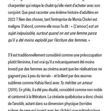
charpentier qui retape le chalet qu’elle vient d’acheter avec son
conjoint. Que peut raconter une énième histoire d’adultère en
2023 ? Bien des choses, tant l’entreprise de Monia Chokri est
maligne. D’abord, comme elle nous l’a dit : « [L’amour] e
st un
sujet inépuisable, surtout quand on est une femme parce
qu’il a été moins exploité par l’écriture des femmes.
»
S’il est traditionnellement considéré comme une préoccupation
plutôt féminine, il est vrai qu’il a mécaniquement été moins
investi par des femmes au cinéma avant que les réalisatrices ne
gagnent peu à peu du terrain – et brillent par des œuvres
sublimes comme Hafsia Herzi avec
Tu mérites un amour
(2019). En philo, il a été peu étudié, considéré comme non noble
et cantonné à la littérature. La cinéaste québécoise a donc choisi
de l’anoblir, autant dans sa dimension physique (torrides
scènes de sexe qui jouent avec les clichés) que métaphysique