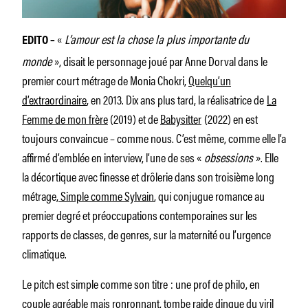
«
L’amour est la chose la plus importante du
EDITO –
monde
», disait le personnage joué par Anne Dorval dans le
premier court métrage de Monia Chokri,
Quelqu’un
d’extraordinaire
, en 2013. Dix ans plus tard, la réalisatrice de
La
Femme de mon frère
(2019) et de
Babysitter
(2022) en est
toujours convaincue – comme nous. C’est même, comme elle l’a
affirmé d’emblée en interview, l’une de ses «
obsessions
». Elle
la décortique avec finesse et drôlerie dans son troisième long
métrage,
Simple comme Sylvain
, qui conjugue romance au
premier degré et préoccupations contemporaines sur les
rapports de classes, de genres, sur la maternité ou l’urgence
climatique.
Le pitch est simple comme son titre : une prof de philo, en
couple agréable mais ronronnant, tombe raide dingue du viril