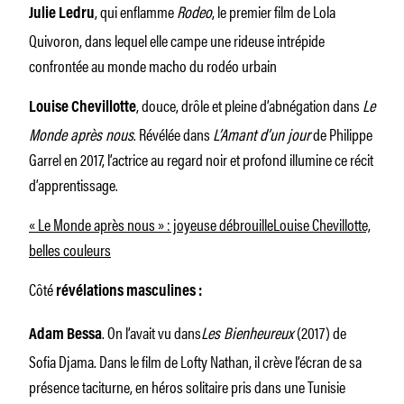
, qui enflamme
Rodeo
, le premier film de Lola
Julie Ledru
Quivoron, dans lequel elle campe une rideuse intrépide
confrontée au monde macho du rodéo urbain
, douce, drôle et pleine d’abnégation dans
Le
Louise Chevillotte
Monde après nous
. Révélée dans
L’Amant d’un jour
de Philippe
Garrel en 2017, l’actrice au regard noir et profond illumine ce récit
d’apprentissage.
« Le Monde après nous » : joyeuse débrouille
Louise Chevillotte,
belles couleurs
Côté
révélations masculines :
. On l’avait vu dans
Les Bienheureux
(2017) de
Adam Bessa
Sofia Djama. Dans le film de Lofty Nathan, il crève l’écran de sa
présence taciturne, en héros solitaire pris dans une Tunisie