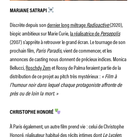
MARJANE SATRAPI
Discrète depuis son
dernier long métrage
Radioactive
(2020),
biopic ambitieux sur Marie Curie,
la réalisatrice de
Persepolis
(2007) s’apprête à retrouver le grand écran. Le tournage de son
prochain film,
Paris Paradis
, vient de commencer, et les
annonces de casting nous donnent de précieux indices. Monica
Bellucci,
Roschdy Zem
et Rossy de Palma feraient partie de la
distribution de ce projet au pitch très mystérieux :
« Film à
l’humour noir dans lequel chaque protagoniste affronte de
près ou de loin la mort. »
CHRISTOPHE HONORÉ
À Paris également, un autre film prend vie : celui de Christophe
Honoré, réalisateur habitué des récits intimes dont
Le Lycéen
,