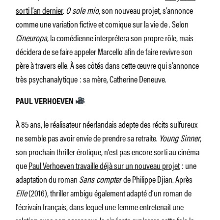
sorti l’an dernier
.
O sole mio
, son nouveau projet, s’annonce
comme une variation fictive et comique sur la vie de . Selon
Cineuropa
, la comédienne interprétera son propre rôle, mais
décidera de se faire appeler Marcello afin de faire revivre son
père à travers elle. À ses côtés dans cette œuvre qui s’annonce
très psychanalytique : sa mère, Catherine Deneuve.
PAUL VERHOEVEN
À 85 ans, le réalisateur néerlandais adepte des récits sulfureux
ne semble pas avoir envie de prendre sa retraite.
Young Sinner
,
son prochain thriller érotique, n’est pas encore sorti au cinéma
que
Paul Verhoeven travaille déjà sur un nouveau projet
: une
adaptation du roman
Sans compter
de Philippe Djian. Après
Elle
(2016), thriller ambigu également adapté d’un roman de
l’écrivain français, dans lequel une femme entretenait une
relation avec son agresseur, le cinéaste explorera cette fois la