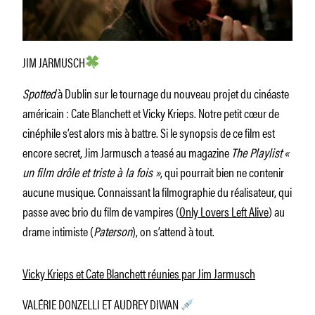
JIM JARMUSCH
Spotted
à Dublin sur le tournage du nouveau projet du cinéaste
américain : Cate Blanchett et Vicky Krieps. Notre petit cœur de
cinéphile s’est alors mis à battre. Si le synopsis de ce film est
encore secret, Jim Jarmusch a teasé au magazine
The Playlist
«
un film drôle et triste à la fois »
, qui pourrait bien ne contenir
aucune musique. Connaissant la filmographie du réalisateur, qui
passe avec brio du film de vampires (
Only Lovers Left Alive
) au
drame intimiste (
Paterson
), on s’attend à tout.
Vicky Krieps et Cate Blanchett réunies par Jim Jarmusch
VALÉRIE DONZELLI ET AUDREY DIWAN