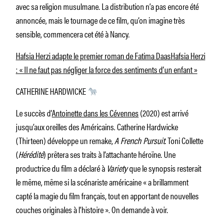
avec sa religion musulmane. La distribution n’a pas encore été
annoncée, mais le tournage de ce film, qu’on imagine très
sensible, commencera cet été à Nancy.
Hafsia Herzi adapte le premier roman de Fatima Daas
Hafsia Herzi
: « Il ne faut pas négliger la force des sentiments d’un enfant »
CATHERINE HARDWICKE
Le succès d’
Antoinette dans les Cévennes
(2020) est arrivé
jusqu’aux oreilles des Américains. Catherine Hardwicke
(Thirteen) développe un remake,
A French Pursuit
. Toni Collette
(
Hérédité
) prêtera ses traits à l’attachante héroïne. Une
productrice du film a déclaré à
Variety
que le synopsis resterait
le même, même si la scénariste américaine « a brillamment
capté la magie du film français, tout en apportant de nouvelles
couches originales à l’histoire ». On demande à voir.