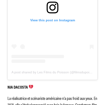
View this post on Instagram
A post shared by Les Films du Poisson (@filmsdupoisson)
NIA DACOSTA
La réalisatrice et scénariste américaine n’a pas froid aux yeux. En
2021, elle s’était réapproprié avec brio le fameux
Candyman,
film