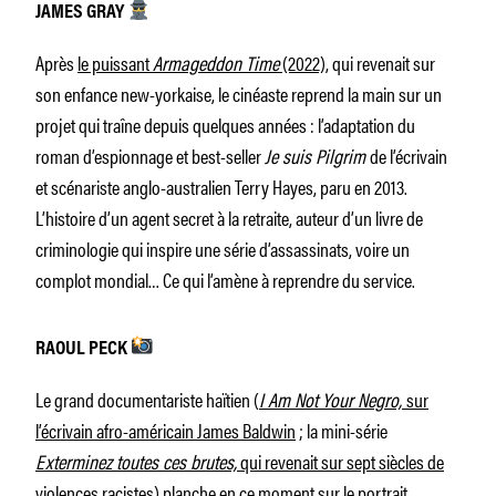
JAMES GRAY
Après
le puissant
Armageddon Time
(2022)
, qui revenait sur
son enfance new-yorkaise, le cinéaste reprend la main sur un
projet qui traîne depuis quelques années : l’adaptation du
roman d’espionnage et best-seller
Je suis Pilgrim
de l’écrivain
et scénariste anglo-australien Terry Hayes, paru en 2013.
L’histoire d’un agent secret à la retraite, auteur d’un livre de
criminologie qui inspire une série d’assassinats, voire un
complot mondial… Ce qui l’amène à reprendre du service.
RAOUL PECK
Le grand documentariste haïtien (
I Am Not Your Negro,
sur
l’écrivain afro-américain James Baldwin
; la mini-série
Exterminez toutes ces brutes,
qui revenait sur sept siècles de
violences racistes
) planche en ce moment sur le portrait