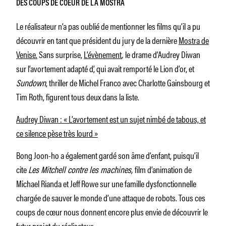
DES COUPS DE COEUR DE LA MOSTRA
Le réalisateur n’a pas oublié de mentionner les films qu’il a pu
découvrir en tant que président du jury de la dernière
Mostra de
Venise.
Sans surprise,
L’évènement
,
le drame d’Audrey Diwan
sur l’avortement adapté d’, qui avait remporté le Lion d’or, et
Sundown
, thriller de Michel Franco avec Charlotte Gainsbourg et
Tim Roth, figurent tous deux dans la liste.
Audrey Diwan : « L’avortement est un sujet nimbé de tabous, et
ce silence pèse très lourd »
Bong Joon-ho a également gardé son âme d’enfant, puisqu’il
cite
Les Mitchell contre les machines,
film d’animation de
Michael Rianda et Jeff Rowe sur une famille dysfonctionnelle
chargée de sauver le monde d’une attaque de robots. Tous ces
coups de cœur nous donnent encore plus envie de découvrir le
futur projet du réalisateur,