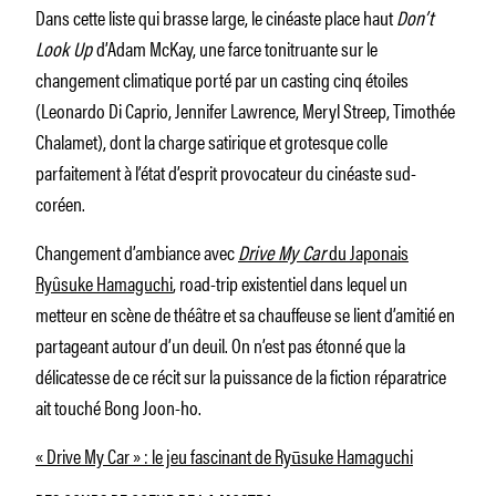
Dans cette liste qui brasse large, le cinéaste place haut
Don’t
Look Up
d’Adam McKay, une farce tonitruante sur le
changement climatique porté par un casting cinq étoiles
(Leonardo Di Caprio, Jennifer Lawrence, Meryl Streep, Timothée
Chalamet), dont la charge satirique et grotesque colle
parfaitement à l’état d’esprit provocateur du cinéaste sud-
coréen.
Changement d’ambiance avec
Drive My Car
du Japonais
Ryûsuke Hamaguchi
, road-trip existentiel dans lequel un
metteur en scène de théâtre et sa chauffeuse se lient d’amitié en
partageant autour d’un deuil. On n’est pas étonné que la
délicatesse de ce récit sur la puissance de la fiction réparatrice
ait touché Bong Joon-ho.
« Drive My Car » : le jeu fascinant de Ryūsuke Hamaguchi