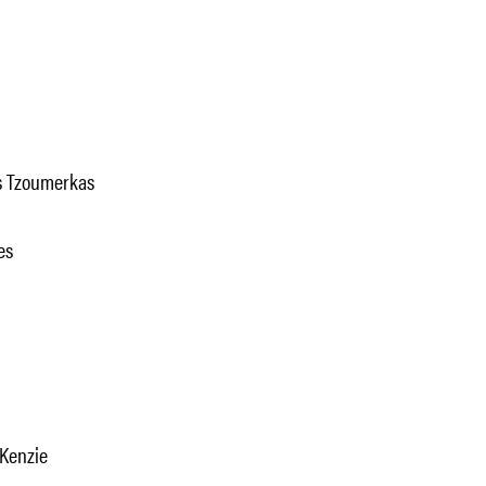
as Tzoumerkas
es
Kenzie