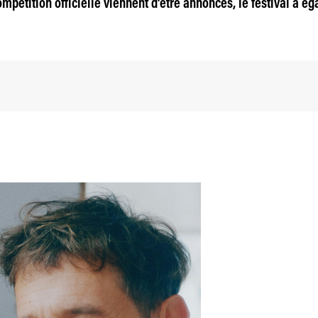
mpétition officielle viennent d’être annoncés, le festival a ég