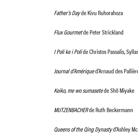
Father’s Day
de Kivu Ruhorahoza
Flux Gourmet
de Peter Strickland
I Poli ke i Poli
de Christos Passalis, Syll
Journal d’Amérique
d’Arnaud des Pallièr
Keiko, me wo sumasete
de Shô Miyake
MUTZENBACHER
de Ruth Beckermann
Queens of the Qing Dynasty
d’Ashley Mc