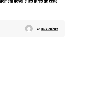
alement dévoilé les titres de cette
Par
TroisCouleurs