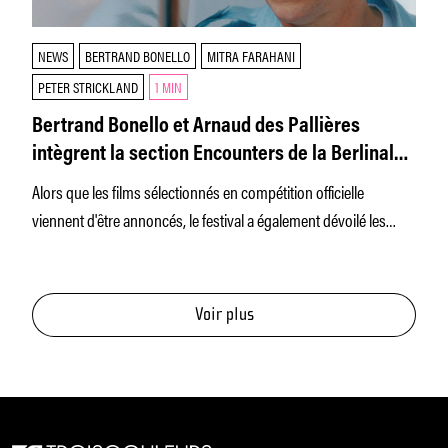
NEWS
BERTRAND BONELLO
MITRA FARAHANI
PETER STRICKLAND
1 MIN
Bertrand Bonello et Arnaud des Pallières
intègrent la section Encounters de la Berlinale
2022
Alors que les films sélectionnés en compétition officielle
viennent d'être annoncés, le festival a également dévoilé les
titres de cette
Voir plus