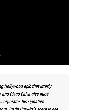
ng Hollywood epic that utterly
e and Diego Calva give huge
corporates his signature
ut. Justin Hurwitz’s score is one