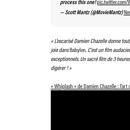
pic.twitter.com
process this one!
No
— Scott Mantz (@MovieMantz)
« L’oscarisé Damien Chazelle donne tout, 
joie dans
Babylon.
C’est un film audacie
exceptionnels. Un sacré film de 3 heures
digérer ! »
« Whiplash » de Damien Chazelle : l’ar