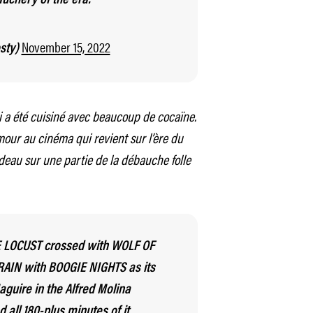
uchery of the era.
November 15, 2022
osty)
i a été cuisiné avec beaucoup de cocaïne.
mour au cinéma qui revient sur l’ère du
ideau sur une partie de la débauche folle
E LOCUST crossed with WOLF OF
AIN with BOOGIE NIGHTS as its
aguire in the Alfred Molina
d all 180-plus minutes of it.