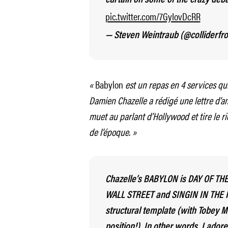
curtain on some of the crazy deba
pic.twitter.com/7GyIovDcRR
— Steven Weintraub (@colliderfr
«
Babylon
est un repas en 4 services qu
Damien Chazelle a rédigé une lettre d’a
muet au parlant d’Hollywood et tire le r
de l’époque. »
Chazelle’s BABYLON is DAY OF TH
WALL STREET and SINGIN IN THE R
structural template (with Tobey M
position!). In other words, I adore