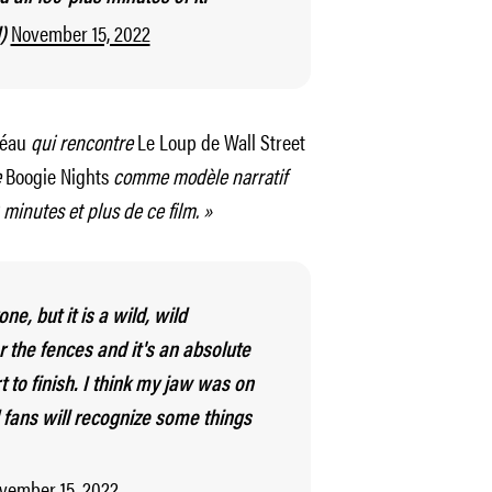
November 15, 2022
l)
léau
qui rencontre
Le Loup de Wall Street
e
Boogie Nights
comme modèle narratif
0 minutes et plus de ce film. »
e, but it is a wild, wild
 the fences and it's an absolute
 to finish. I think my jaw was on
nd fans will recognize some things
vember 15, 2022