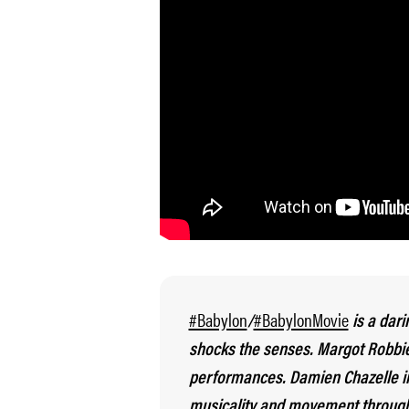
#Babylon
#BabylonMovie
/
is a dari
shocks the senses. Margot Robbi
performances. Damien Chazelle in
musicality and movement througho