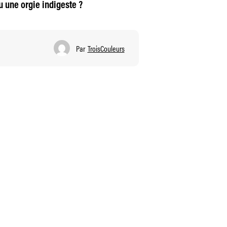
u une orgie indigeste ?
Par
TroisCouleurs