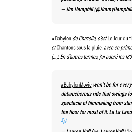
— Jim Hemphill (@JimmyHemphil
«
Babylon
de Chazelle, c’est
Le Jour du f
et
Chantons sous la pluie
, avec en prim
(…). En d’autres termes, j’ai adoré les 18
#BabylonMovie
won't be for everyon
debaucherous ride that swings for
spectacle of filmmaking from start
the floor for most of it. La La La
No