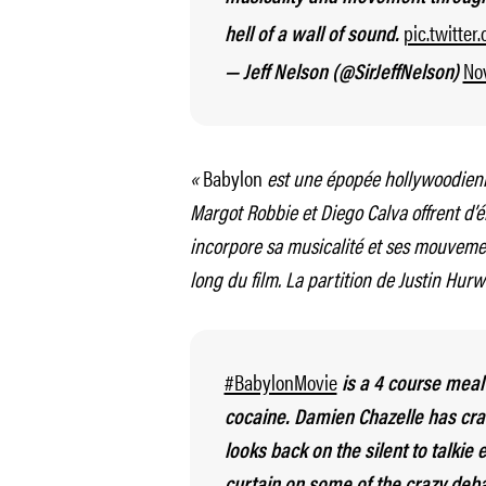
pic.twitte
hell of a wall of sound.
No
— Jeff Nelson (@SirJeffNelson)
«
Babylon
est une épopée hollywoodienn
Margot Robbie et Diego Calva offrent d
incorpore sa musicalité et ses mouvemen
long du film. La partition de Justin Hurw
#BabylonMovie
is a 4 course meal 
cocaine. Damien Chazelle has craf
looks back on the silent to talkie