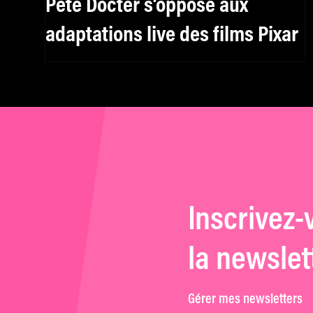
Pete Docter s’oppose aux
adaptations live des films Pixar
Inscrivez-
la newslet
Gérer mes newsletters