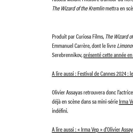
The Wizard of the Kremlin
mettra en scè
Produit par Curiosa Films,
The Wizard of
Emmanuel Carrère, dont le livre
Limono
Serebrennikov,
présenté cette année en S
A lire aussi : Festival de Cannes 2024 : le
Olivier Assayas retrouvera donc l’actrice
déjà en scène dans sa mini-série
Irma V
indéfini.
A lire aussi : « Irma Vep » d’Olivier Assa