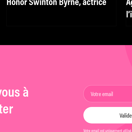
Honor Swinton Byrne, actrice
A
l
f
h
vous à
ter
Votre email est uniquement utilisé