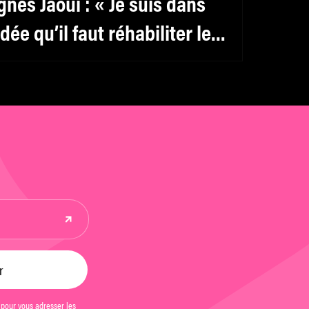
gnès Jaoui : « Je suis dans
’idée qu’il faut réhabiliter le
éminin, y compris pour les
ommes »
 pour vous adresser les