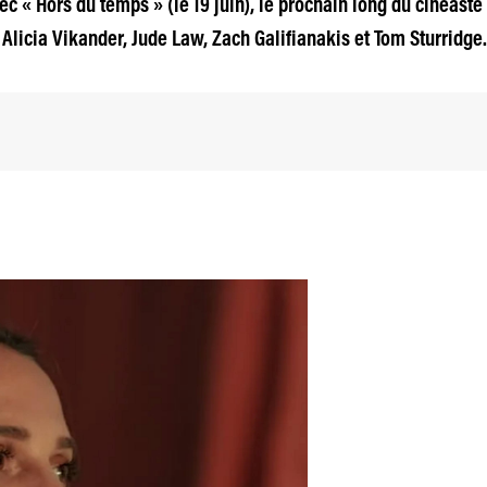
c « Hors du temps » (le 19 juin), le prochain long du cinéaste
licia Vikander, Jude Law, Zach Galifianakis et Tom Sturridge.