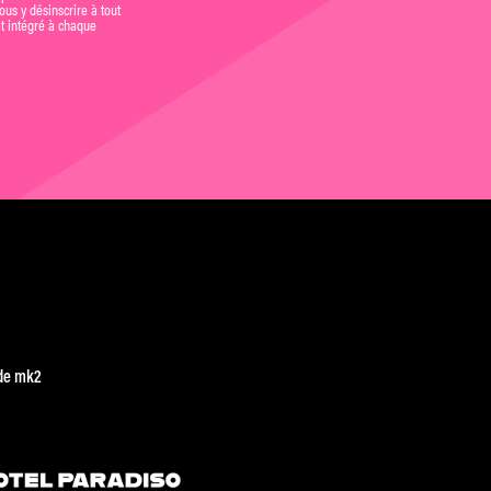
us y désinscrire à tout
et intégré à chaque
de mk2