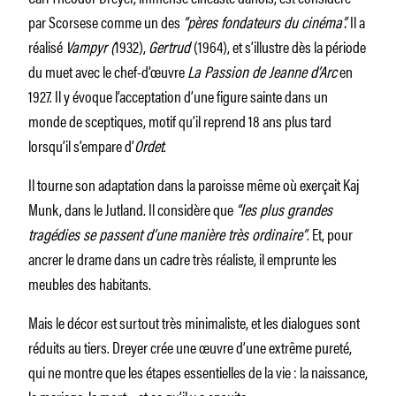
par Scorsese comme un des
“pères fondateurs du cinéma”.
Il a
réalisé
Vampyr (
1932),
Gertrud
(1964), et s’illustre dès la période
du muet avec le chef-d’œuvre
La Passion de Jeanne d’Arc
en
1927. Il y évoque l’acceptation d’une figure sainte dans un
monde de sceptiques, motif qu’il reprend 18 ans plus tard
lorsqu’il s’empare d’
Ordet
.
Il tourne son adaptation dans la paroisse même où exerçait Kaj
Munk, dans le Jutland. Il considère que
“les plus grandes
tragédies se passent d’une manière très ordinaire”
. Et, pour
ancrer le drame dans un cadre très réaliste, il emprunte les
meubles des habitants.
Mais le décor est surtout très minimaliste, et les dialogues sont
réduits au tiers. Dreyer crée une œuvre d’une extrême pureté,
qui ne montre que les étapes essentielles de la vie : la naissance,
le mariage, la mort… et ce qu’il y a ensuite.