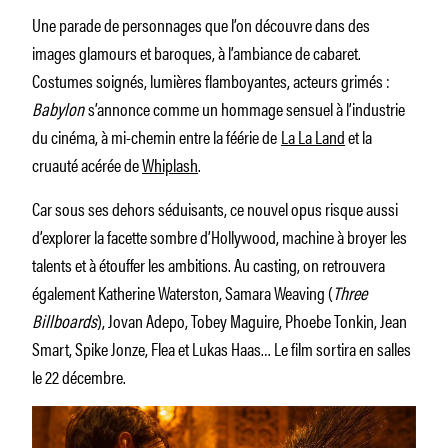
Une parade de personnages que l’on découvre dans des
images glamours et baroques, à l’ambiance de cabaret.
Costumes soignés, lumières flamboyantes, acteurs grimés :
Babylon
s’annonce comme un hommage sensuel à l’industrie
du cinéma, à mi-chemin entre la féérie de
La La Land
et la
cruauté acérée de
Whiplash
.
Car sous ses dehors séduisants, ce nouvel opus risque aussi
d’explorer la facette sombre d’Hollywood, machine à broyer les
talents et à étouffer les ambitions. Au casting, on retrouvera
également Katherine Waterston, Samara Weaving (
Three
Billboards
), Jovan Adepo, Tobey Maguire, Phoebe Tonkin, Jean
Smart, Spike Jonze, Flea et Lukas Haas… Le film sortira en salles
le 22 décembre.