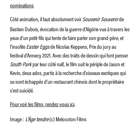
nominations
Côté animation, il faut absolument voir
Souvenir Souvenir
de
Bastien Dubois, évocation de la guerre d’Algérie vue à travers les
yeux d’un petit-fils qui tente de faire parler son grand-père, et
l’insolite
Easter Eggs
de Nicolas Keppens, Prix du jury au
festival d’Annecy 2021. Avec des traits de dessin qui font penser
South Park
par leur côté naïf
,
le film suit le périple de Jason et
Kevin, deux ados, partis à la recherche d’oiseaux exotiques qui
se sont échappés d’un restaurant chinois dont le propriétaire
s’est suicidé.
Pour voir les films, rendez-vous ici
.
Image :
L’Âge tendre
(c) Melocoton Films