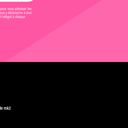
 pour vous adresser les
us y désinscrire à tout
et intégré à chaque
de mk2