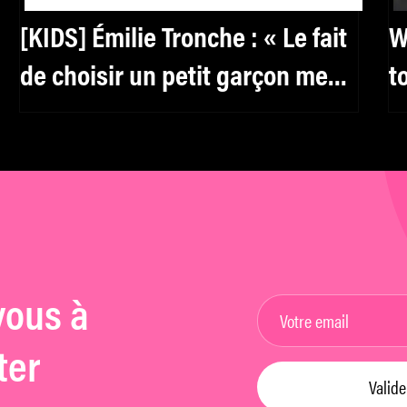
[KIDS] Émilie Tronche : « Le fait
W
de choisir un petit garçon me
t
permettait de laisser de la
J
place à mon imagination »
vous à
ter