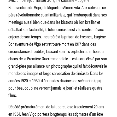
Bonaventure de Vigo, dit Miguel de Almereyda. Aux côtés de ce
père révolutionnaire et antimilitariste, qui l’embarquait dans ses
meetings aussi bien que dans les bistrots où l’on braillait et
débattait sur l’actualité, le futur cinéaste est vite confronté aux
enjeux de son temps. Incarcéré à la prison de Fresnes, Eugène
Bonaventure de Vigo est retrouvé mort en 1917 dans des
circonstances troubles, laissant son fils orphelin au milieu du
chaos de la Première Guerre mondiale. Il est alors élevé par son
grand-père par alliance, un photographe qui lui fait découvrir le
monde des images et forge sa vocation de cinéaste. Dans les
années 1920 et 1930, il écrira des dizaines de scénarios (qui,
pour beaucoup, ne verront jamais le jour) et réalisera quatre
films.
Décédé prématurément de la tuberculose à seulement 29 ans
en 1934, Jean Vigo portera longtemps les stigmates d’un être