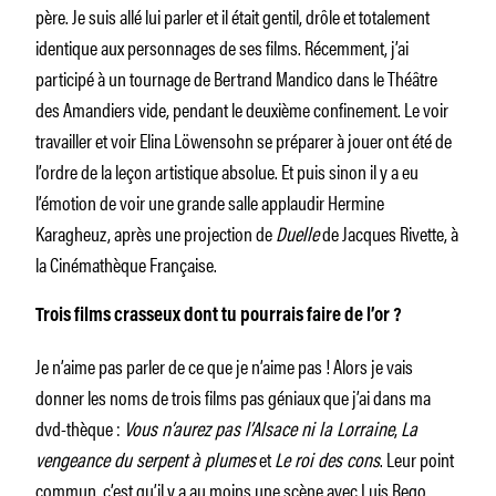
père. Je suis allé lui parler et il était gentil, drôle et totalement
identique aux personnages de ses films. Récemment, j’ai
participé à un tournage de Bertrand Mandico dans le Théâtre
des Amandiers vide, pendant le deuxième confinement. Le voir
travailler et voir Elina Löwensohn se préparer à jouer ont été de
l’ordre de la leçon artistique absolue. Et puis sinon il y a eu
l’émotion de voir une grande salle applaudir Hermine
Karagheuz, après une projection de
Duelle
de Jacques Rivette, à
la Cinémathèque Française.
Trois films crasseux dont tu pourrais faire de l’or ?
Je n’aime pas parler de ce que je n’aime pas ! Alors je vais
donner les noms de trois films pas géniaux que j’ai dans ma
dvd-thèque :
Vous n’aurez pas l’Alsace ni la Lorraine
,
La
vengeance du serpent à plumes
et
Le roi des cons
. Leur point
commun, c’est qu’il y a au moins une scène avec Luis Rego