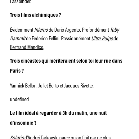
Fassbinder.
Trois films alchimiques ?
Évidemment
Inferno
de Dario Argento. Profondément
Toby
Dammit
de Federico Fellini. Passionnément
Ultra Pulpe
de
Bertrand Mandico
.
Trois cinéastes qui mériteraient selon toi leur rue dans
Paris ?
Yannick Bellon, Juliet Berto et Jacques Rivette.
undefined
Le film idéal à regarder à 3h du matin, une nuit
d’insomnie ?
Solaris
d’Andrei Tarkovski parce qu’on finit par ne plus