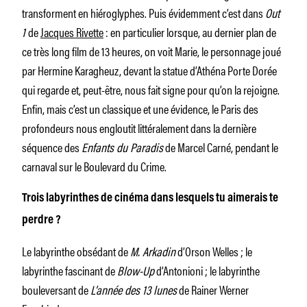
transforment en hiéroglyphes. Puis évidemment c’est dans
Out
1
de
Jacques Rivette
: en particulier lorsque, au dernier plan de
ce très long film de 13 heures, on voit Marie, le personnage joué
par Hermine Karagheuz, devant la statue d’Athéna Porte Dorée
qui regarde et, peut-être, nous fait signe pour qu’on la rejoigne.
Enfin, mais c’est un classique et une évidence, le Paris des
profondeurs nous engloutit littéralement dans la dernière
séquence des
Enfants du Paradis
de Marcel Carné, pendant le
carnaval sur le Boulevard du Crime.
Trois labyrinthes de cinéma dans lesquels tu aimerais te
perdre ?
Le labyrinthe obsédant de
M. Arkadin
d’Orson Welles ; le
labyrinthe fascinant de
Blow-Up
d’Antonioni ; le labyrinthe
bouleversant de
L’année des 13 lunes
de Rainer Werner