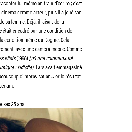
raconter lui-même en train d’écrire ; c’est-
e cinéma comme acteur, puis il a joué son
e sa femme. Déjà, il faisait de la
c
était encadré par une condition de
la condition même du Dogme. Cela
s librement, avec une caméra mobile. Comme
es Idiots
(1998)
[où une communauté
nique : l’idiotie]
, Lars avait emmagasiné
eaucoup d’improvisation… or le résultat
cénario !
e ses 25 ans