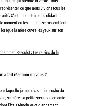
r à un film qui raconte la vérité. Nous
à représenter ce que nous vivions tous les
ororité. C’est une histoire de solidarité
t le moment où les femmes se rassemblent
 lorsque la mère ouvre les yeux sur son
ohammad Rasoulof : Les raisins de la
n a fait résonner en vous ?
our laquelle je me suis sentie proche de
zvan, sa mère, sa petite sœur ou son amie
 dont j’étais témoin quotidiennement.