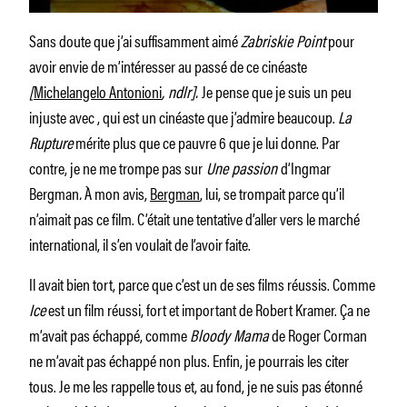
Sans doute que j’ai suffisamment aimé
Zabriskie Point
pour
avoir envie de m’intéresser au passé de ce cinéaste
[
Michelangelo Antonioni
, ndlr].
Je pense que je suis un peu
injuste avec , qui est un cinéaste que j’admire beaucoup.
La
Rupture
mérite plus que ce pauvre 6 que je lui donne. Par
contre, je ne me trompe pas sur
Une passion
d’Ingmar
Bergman
.
À mon avis,
Bergman
, lui, se trompait parce qu’il
n’aimait pas ce film. C’était une tentative d’aller vers le marché
international, il s’en voulait de l’avoir faite.
Il avait bien tort, parce que c’est un de ses films réussis. Comme
Ice
est un film réussi, fort et important de Robert Kramer. Ça ne
m’avait pas échappé, comme
Bloody Mama
de Roger Corman
ne m’avait pas échappé non plus. Enfin, je pourrais les citer
tous. Je me les rappelle tous et, au fond, je ne suis pas étonné