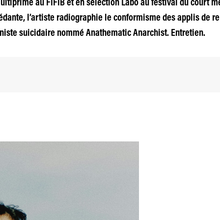
ultiprimé au FIFIB et en sélection Labo au festival du court 
sédante, l’artiste radiographie le conformisme des applis de re
iste suicidaire nommé Anathematic Anarchist. Entretien.