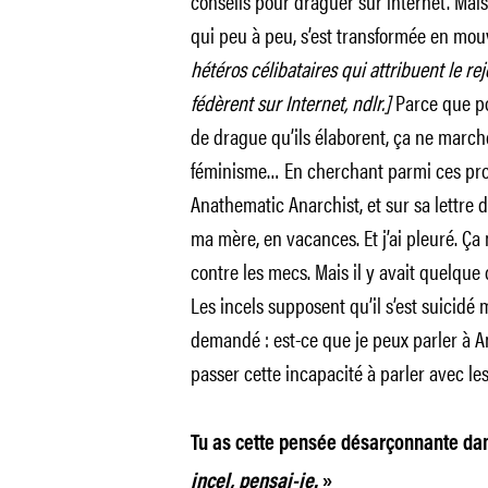
conseils pour draguer sur internet. Ma
qui peu à peu, s’est transformée en mo
hétéros célibataires qui attribuent le re
fédèrent sur Internet, ndlr.]
Parce que po
de drague qu’ils élaborent, ça ne marche 
féminisme… En cherchant parmi ces profi
Anathematic Anarchist, et sur sa lettre de 
ma mère, en vacances. Et j’ai pleuré. Ça
contre les mecs. Mais il y avait quelque
Les incels supposent qu’il s’est suicidé 
demandé : est-ce que je peux parler à A
passer cette incapacité à parler avec l
Tu as cette pensée désarçonnante dans
incel, pensai-je.
»