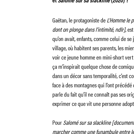
et
Salomé sur sa slackline
(2020) ?
Gaëtan, le protagoniste de
L’Homme le pl
dont on plonge dans l’intimité, ndlr]
, es
qu’on avait, enfants, comme celui de se j
village, où habitent ses parents, les miens
voir ce jeune homme en mini-short vert 
ça m’inspirait quelque chose de comiqu
dans un décor sans temporalité, c’est c
face à des montagnes qui l’ont précédé d
parle du fait qu’il ne connaît pas ses or
exprimer ce que vit une personne adopt
Pour
Salomé sur sa slackline [documenta
marcher comme une funambule entre les