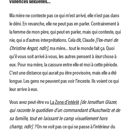
violences sexuelles…
Ma mère ne conteste pas ce qui m’est arrivé, elle n’est pas dans
le déni. En revanche, elle ne peut pas en parler. Contrairement à
la femme de mon père, qui peut en parler, mais qui conteste, qui
nie, qui a d’autres interprétations. Cela dit, Claude
[l’ex-mari de
Christine Angot, ndlr],
ma mère… tout le monde fait ça. Quoi
qu’il vous soit arrivé à vous, les autres pensent à
leur
chose à
eux. Pour ma mère, la cassure entre elle et moi à cette période.
C’est une distance qui aurait pu être provisoire, mais elle a été
longue. Les gens ne peuvent pas voir l’inceste. Ils voient ce qui
leur arrive à eux.
Vous avez peut-être vu
La Zone d’intérêt
[de Jonathan Glazer,
qui raconte le quotidien d’un commandant d’Auschwitz et de
sa famille, tout en laissant le camp visuellement hors
champ, ndlr] ?
On ne voit pas ce qui se passe à l’intérieur du