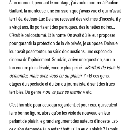
À un moment, pendant le montage, j’ai voulu montrer à Pauline
Gaillard, la monteuse, une émission que j’avais vue et qui m’avait
terrifiée, de Jean-Luc Delarue recevant des victimes d’inceste, il y
a vingt ans. Ils portaient des perruques, des lunettes noires…
C’était le bal costumé. Et la honte. On avait dû le leur proposer
pour garantir la protection de la vie privée, je suppose. Delarue
leur avait posé toute une série de questions, une espèce de
cinéma de l’apitoiement. Soudain, arrive une question, sur un
ton encore plus désolé, encore plus peiné :
«Pardon de vous le
demander, mais avez-vous eu du plaisir ? »
Et ces gens,
otages du spectacle et du ton du journaliste, disent des trucs
terribles. Du genre
« on va pas se mentir »
, etc.
C’est horrible pour ceux qui regardent, et pour eux, qui veulent
faire bonne figure, alors qu’on les viole de nouveau en leur
parlant de plaisir, le grand argument des auteurs d’inceste. Est-
ce qu’on demande à un enfant battu s’il a eu du plaisir ? Jamais.