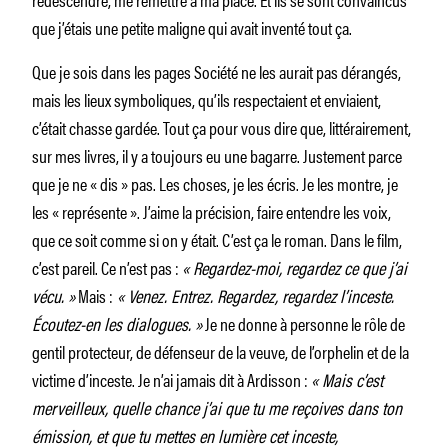
que j’étais une petite maligne qui avait inventé tout ça.
Que je sois dans les pages Société ne les aurait pas dérangés,
mais les lieux symboliques, qu’ils respectaient et enviaient,
c’était chasse gardée. Tout ça pour vous dire que, littérairement,
sur mes livres, il y a toujours eu une bagarre. Justement parce
que je ne « dis » pas. Les choses, je les écris. Je les montre, je
les « représente ». J’aime la précision, faire entendre les voix,
que ce soit comme si on y était. C’est ça le roman. Dans le film,
c’est pareil. Ce n’est pas :
« Regardez-moi, regardez ce que j’ai
vécu. »
Mais :
« Venez. Entrez. Regardez, regardez l’inceste.
Écoutez-en les dialogues. »
Je ne donne à personne le rôle de
gentil protecteur, de défenseur de la veuve, de l’orphelin et de la
victime d’inceste. Je n’ai jamais dit à Ardisson :
« Mais c’est
merveilleux, quelle chance j’ai que tu me reçoives dans ton
émission, et que tu mettes en lumière cet inceste,