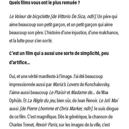
Quels films vous ont le plus remuée ?
Le Voleur de bicyclette [de Vittorio De Sica, ndlr]
. Un père qui
aime beaucoup son petit garçon, et un petit garçon qui aime
beaucoup son père. L’histoire d’une injustice, d’une malchance,
et la lutte pour s’en sortir.
C’est un film qui a aussi une sorte de simplicité, peu
d’artifice…
Oui, et une vérité manifeste à l’image. J’ai été beaucoup
impressionnée aussi par
Maria’s Lovers
de Konchalovsky.
J’aime aussi beaucoup
Le Plaisir
et
Madame de…
de Max
Ophüls. Et
La Règle du jeu,
bien sûr, de Jean Renoir.
Le Joli Mai
aussi
[de Pierre Lhomme et Chris Marker, ndlr]
. Je suis dingue
de ce film. C’est magnifique. Dès le générique, la chanson de
Charles Trenet,
Revoir Paris,
sur les images de la ville, c’est