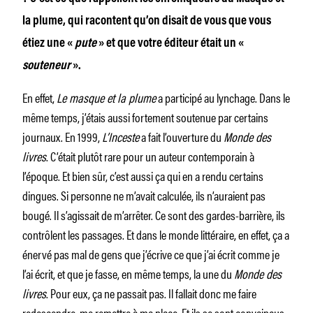
la plume, qui racontent qu’on disait de vous que vous
étiez une «
pute
» et que votre éditeur était un «
souteneur
».
En effet,
Le masque et la plume
a participé au lynchage. Dans le
même temps, j’étais aussi fortement soutenue par certains
journaux. En 1999,
L’Inceste
a fait l’ouverture du
Monde des
livres
. C’était plutôt rare pour un auteur contemporain à
l’époque. Et bien sûr, c’est aussi ça qui en a rendu certains
dingues. Si personne ne m’avait calculée, ils n’auraient pas
bougé. Il s’agissait de m’arrêter. Ce sont des gardes-barrière, ils
contrôlent les passages. Et dans le monde littéraire, en effet, ça a
énervé pas mal de gens que j’écrive ce que j’ai écrit comme je
l’ai écrit, et que je fasse, en même temps, la une du
Monde des
livres
. Pour eux, ça ne passait pas. Il fallait donc me faire
redescendre, me remettre à ma place. Et ils se sont convaincus