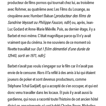
producteur de films pornos qui tournait chez lui, au troisième
avec Rohmer, au quatrième avec Les Films du Losange, au
cinquième avec Humbert Balsan [
producteur des films de
Sandrine Veysset ou Philippe Faucon, ndlr
] ou, après, Jean-
Luc Godard et Anne-Marie Miéville. Puis, au dernier étage, il y a
Barbet et moi-même. C’était magnifique parce qu’il n’y avait
vraiment que du cinéma. Je me souviens de ce moment où
Rivette travaillait sur
Out 1 [
f
ilm démentiel d’une durée de
12h40, sorti en 1971, ndlr].
Barbet n’avait pas voulu s’engager sur le film car il n’avait pas
envie de le censurer. Alors il l’a refilé à des amis à lui qui étaient
joueurs de poker et sont devenus producteurs, comme
Stéphane Tchal Gadjieff, qui a accepté de s’en occuper, et qui est
donc venu travailler dans les locaux. Et puis il y avait aussi la
gardienne, qui nous a raconté toute l’histoire de cet ancien hôtel
divisé en appartements où ont habité Charles Boyer, Micheline