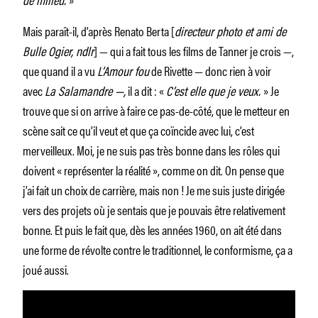
Mais paraît-il, d’après Renato Berta [
directeur photo et ami de
Bulle Ogier, ndlr
] — qui a fait tous les films de Tanner je crois —,
que quand il a vu
L’Amour fou
de Rivette — donc rien à voir
avec
La Salamandre —,
il a dit : «
C’est elle que je veux.
» Je
trouve que si on arrive à faire ce pas-de-côté, que le metteur en
scène sait ce qu’il veut et que ça coïncide avec lui, c’est
merveilleux. Moi, je ne suis pas très bonne dans les rôles qui
doivent « représenter la réalité », comme on dit. On pense que
j’ai fait un choix de carrière, mais non ! Je me suis juste dirigée
vers des projets où je sentais que je pouvais être relativement
bonne. Et puis le fait que, dès les années 1960, on ait été dans
une forme de révolte contre le traditionnel, le conformisme, ça a
joué aussi.