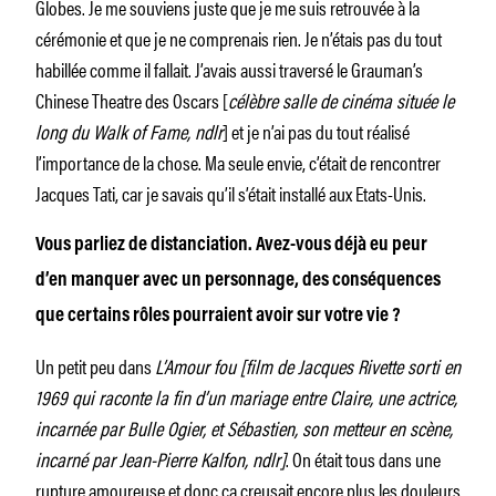
Globes. Je me souviens juste que je me suis retrouvée à la
cérémonie et que je ne comprenais rien. Je n’étais pas du tout
habillée comme il fallait. J’avais aussi traversé le Grauman’s
Chinese Theatre des Oscars [
célèbre salle de cinéma située le
long du Walk of Fame, ndlr
] et je n’ai pas du tout réalisé
l’importance de la chose. Ma seule envie, c’était de rencontrer
Jacques Tati, car je savais qu’il s’était installé aux Etats-Unis.
Vous parliez de distanciation. Avez-vous déjà eu peur
d’en manquer avec un personnage, des conséquences
que certains rôles pourraient avoir sur votre vie ?
Un petit peu dans
L’Amour fou [film de Jacques Rivette sorti en
1969 qui raconte la fin d’un mariage entre Claire, une actrice,
incarnée par Bulle Ogier, et Sébastien, son metteur en scène,
incarné par Jean-Pierre Kalfon, ndlr]
. On était tous dans une
rupture amoureuse et donc ça creusait encore plus les douleurs