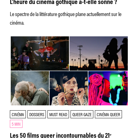
L’heure du cinéma gothique a-t-elle sonné ?
Le spectre de la littérature gothique plane actuellement sur le
cinéma.
CINÉMA
DOSSIERS
MUST READ
QUEER GAZE
CINÉMA QUEER
5 MIN
Les 50 films queer incontournables du 21ᵉ