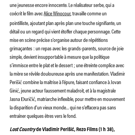
une jeunesse encore innocente. Le réalisateur serbe, qui a
coécrit le film avec
Alice Winocour
, travaille comme un
pointilliste, ajoutant plan après plan une touche signifiante, un
détail ou un regard qui vient étoffer chaque personnage. Cette
mise en scène précise s’organise autour de répétitions
grimaçantes : un repas avec les grands-parents, source de joie
simple, devient insupportable à mesure que la politique
s’immisce entre le plat et le dessert ; une étreinte complice avec
la mère se révèle douloureuse après une manifestation. Vladimir
Perišić combine la maîtrise à l’épure, faisant confiance à Jovan
Ginić, jeune acteur faussement maladroit, et à la magistrale
Jasna Đuričić, matriarche inflexible, pour mettre en mouvement
la disparition d’un vieux monde… qui ne s’effacera pas sans
entraîner quelques êtres vers le fond.
Lost Country
de Vladimir Perišić, Rezo Films (1 h 38),