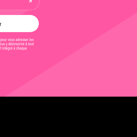
 pour vous adresser les
us y désinscrire à tout
et intégré à chaque