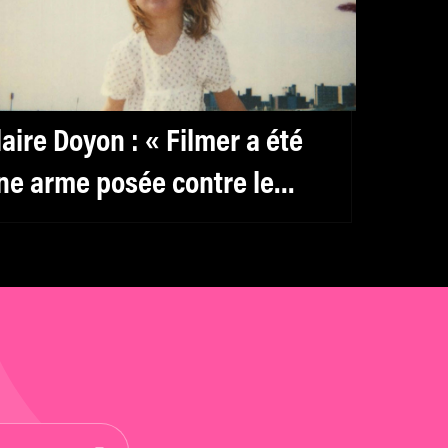
laire Doyon : « Filmer a été
ne arme posée contre le
egard des autres »