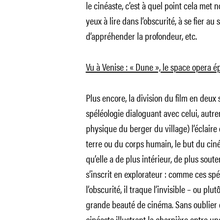
le cinéaste, c’est à quel point cela met no
yeux à lire dans l’obscurité, à se fier au 
d’appréhender la profondeur, etc.
Vu à Venise : « Dune », le space opera é
Plus encore, la division du film en deux 
spéléologie dialoguant avec celui, autr
physique du berger du village) l’éclaire d
terre ou du corps humain, le but du ciné
qu’elle a de plus intérieur, de plus sou
s’inscrit en explorateur : comme ces spé
l’obscurité, il traque l’invisible – ou plu
grande beauté de cinéma. Sans oublier d’
cinéaste illustrant la charnière entre u