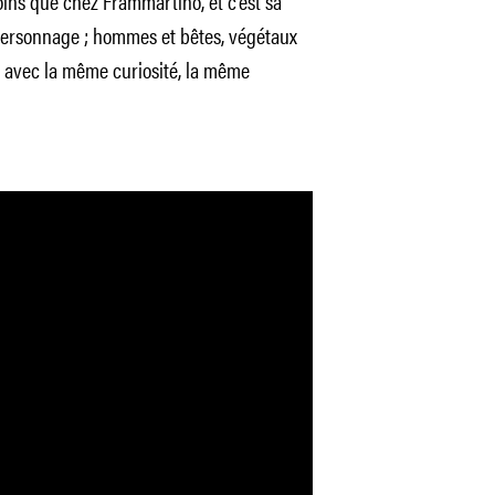
oins que chez Frammartino, et c’est sa
 personnage ; hommes et bêtes, végétaux
s avec la même curiosité, la même